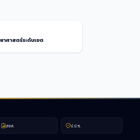
ทยาศาสตร์ระดับเขต
สทศ.
ป.ป.ช.