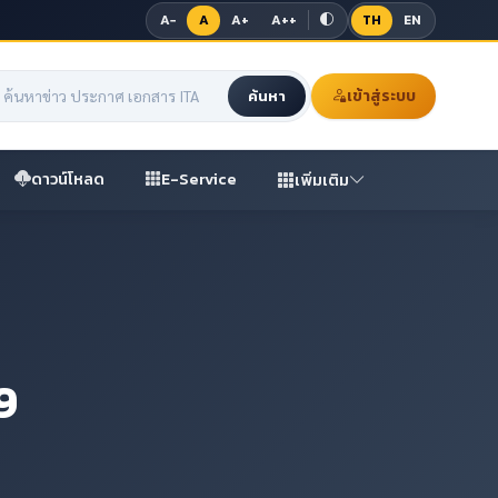
A−
A
A+
A++
TH
EN
เข้าสู่ระบบ
ค้นหา
ดาวน์โหลด
E-Service
เพิ่มเติม
9