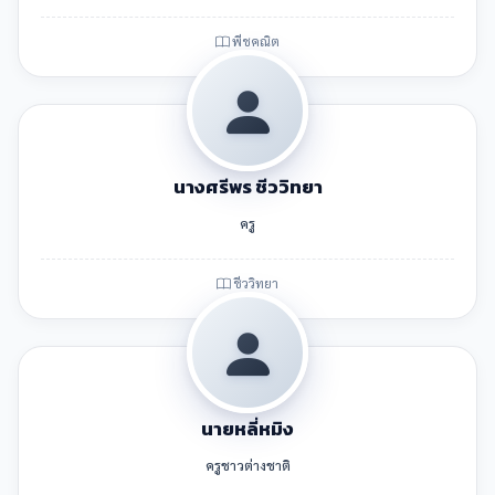
พีชคณิต
นางศรีพร ชีววิทยา
ครู
ชีววิทยา
นายหลี่หมิง
ครูชาวต่างชาติ