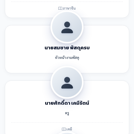
ภาษาจีน
นายสมชาย พัสดุครบ
หัวหน้างานพัสดุ
นายศักดิ์ดา เคมีรัตน์
ครู
เคมี