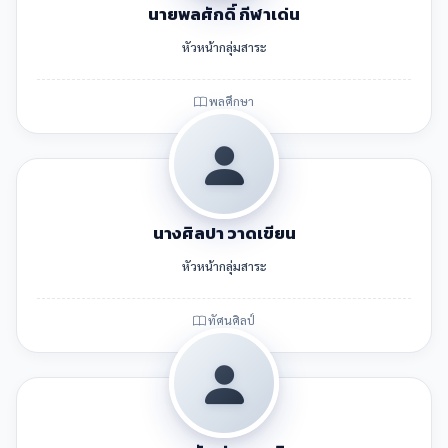
นายพลศักดิ์ กีฬาเด่น
หัวหน้ากลุ่มสาระ
พลศึกษา
นางศิลปา วาดเขียน
หัวหน้ากลุ่มสาระ
ทัศนศิลป์