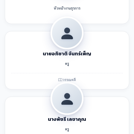
หัวหน้างานธุรการ
นายอภิชาติ จันทร์เพ็ญ
ครู
วรรณคดี
นางพัชรี เลขาคุณ
ครู