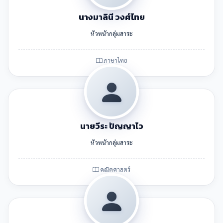
นางมาลินี วงศ์ไทย
หัวหน้ากลุ่มสาระ
ภาษาไทย
นายวีระ ปัญญาไว
หัวหน้ากลุ่มสาระ
คณิตศาสตร์