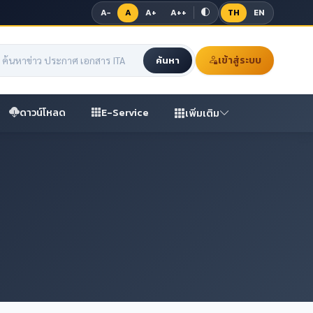
A−
A
A+
A++
TH
EN
เข้าสู่ระบบ
ค้นหา
ดาวน์โหลด
E-Service
เพิ่มเติม